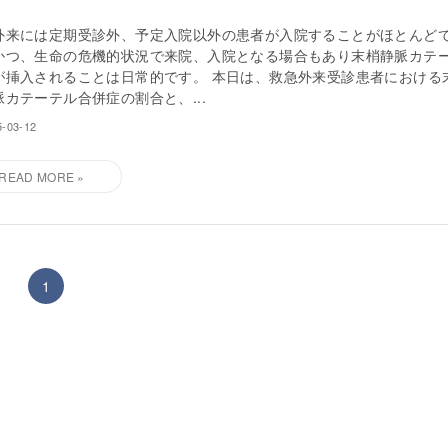
外来には定期受診外、予定入院以外の患者が入院することがほとんど
かつ、生命の危機的状況で来院、入院となる場合もあり末梢静脈カテ
が挿入されることは日常的です。 本日は、救急外来受診患者における
脈カテーテル合併症の割合と、...
5-03-12
1