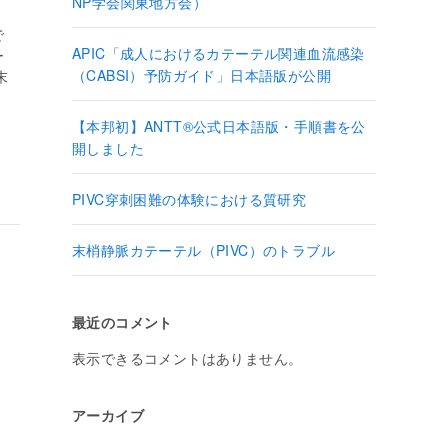
m
NP学会関東地方会）
で
APIC「成人におけるカテーテル関連血流感染
ー
（CABSI）予防ガイド」日本語版が公開
末
【本邦初】ANTT®公式日本語版・手順書を公
開しました
PIVC穿刺困難の体験における質研究
末梢静脈カテーテル（PIVC）のトラブル
最近のコメント
表示できるコメントはありません。
アーカイブ