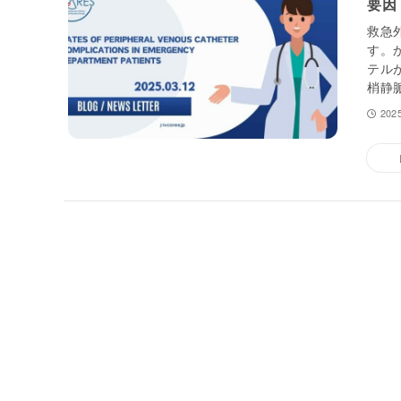
要因
救急
す。
テル
梢静
202