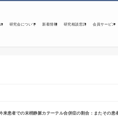
ム
研究会について
新着情報
研究相談窓口
会員サービス
外来患者での末梢静脈カテーテル合併症の割合：またその患