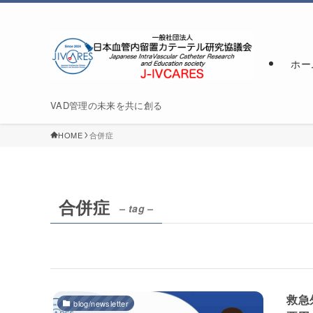
ホー
VAD管理の未来を共に創る
HOME
合併症
合併症
– tag –
救急
blog/newsletter