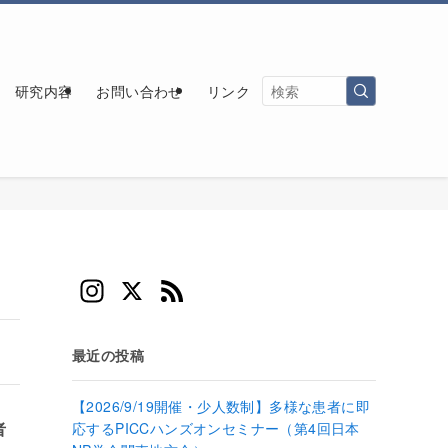
研究内容
お問い合わせ
リンク
In
X
F
st
e
a
e
最近の投稿
gr
d
【2026/9/19開催・少人数制】多様な患者に即
a
者
応するPICCハンズオンセミナー（第4回日本