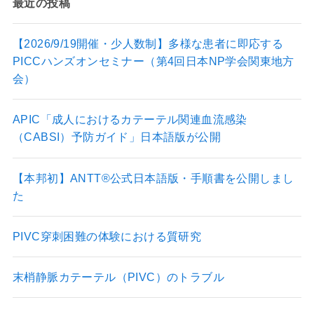
a
e
最近の投稿
gr
d
a
【2026/9/19開催・少人数制】多様な患者に即応する
PICCハンズオンセミナー（第4回日本NP学会関東地方
m
会）
APIC「成人におけるカテーテル関連血流感染
（CABSI）予防ガイド」日本語版が公開
【本邦初】ANTT®公式日本語版・手順書を公開しまし
た
PIVC穿刺困難の体験における質研究
末梢静脈カテーテル（PIVC）のトラブル