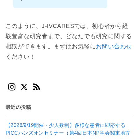
このように、J-IVCARESでは、初心者から経
験豊富な研究者まで、どなたでも研究に関する
相談ができます。まずはお気軽に
お問い合わせ
ください！
In
X
F
st
e
a
e
最近の投稿
gr
d
a
【2026/9/19開催・少人数制】多様な患者に即応する
PICCハンズオンセミナー（第4回日本NP学会関東地方
m