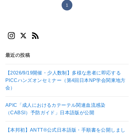
1
In
X
F
st
e
a
e
最近の投稿
gr
d
a
【2026/9/19開催・少人数制】多様な患者に即応する
PICCハンズオンセミナー（第4回日本NP学会関東地方
m
会）
APIC「成人におけるカテーテル関連血流感染
（CABSI）予防ガイド」日本語版が公開
【本邦初】ANTT®公式日本語版・手順書を公開しまし