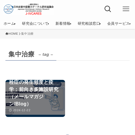
ホーム
研究会について
新着情報
研究相談窓口
会員サービス
HOME
集中治療
集中治療
– tag –
中心カテーテル関連血
栓症の発生頻度と疫
blog/newsletter
学：前向き多施設研究
（メールマガジ
ン/Blog）
2024-12-22