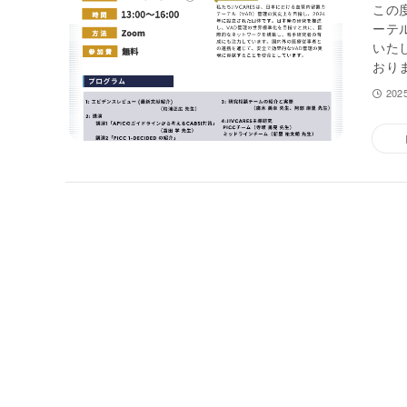
この
ーテル
いた
おり
202