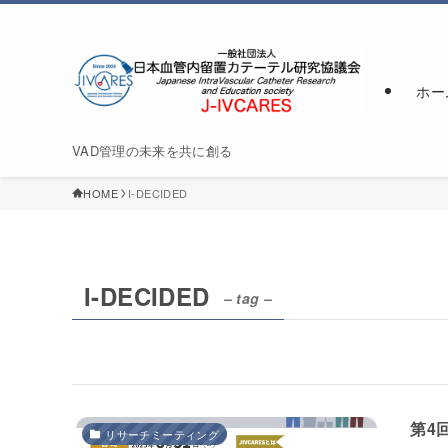
ホー
VAD管理の未来を共に創る
HOME
I-DECIDED
I-DECIDED
– tag –
第4
リサーチミーティング