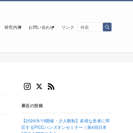
研究内容
お問い合わせ
リンク
In
X
F
st
e
a
e
最近の投稿
gr
d
【2026/9/19開催・少人数制】多様な患者に即
a
応するPICCハンズオンセミナー（第4回日本