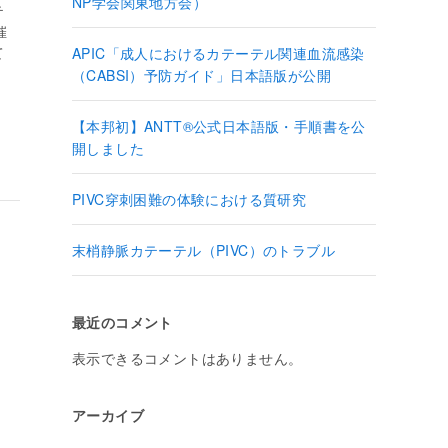
m
NP学会関東地方会）
テ
催
て
APIC「成人におけるカテーテル関連血流感染
（CABSI）予防ガイド」日本語版が公開
【本邦初】ANTT®公式日本語版・手順書を公
開しました
PIVC穿刺困難の体験における質研究
末梢静脈カテーテル（PIVC）のトラブル
最近のコメント
表示できるコメントはありません。
アーカイブ