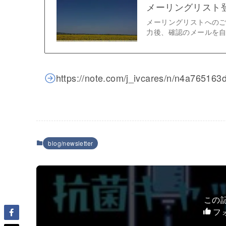
メーリングリスト
メーリングリストへのご
力後、確認のメールを自
https://note.com/j_ivcares/n/n4a765163
blog/newsletter
この
フ