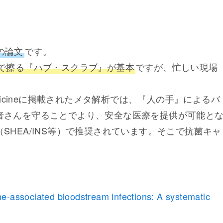
の論文
です。
綿で擦る『ハブ・スクラブ』が基本
ですが、忙しい現場
。
ernal Medicineに掲載されたメタ解析では、『人の手』によるバ
者さんを守ることでより、安全な医療を提供が可能と
HEA/INS等）で推奨されています。そこで抗菌キャ
line-associated bloodstream infections: A systematic