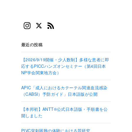
In
X
F
st
e
a
e
最近の投稿
gr
d
【2026/9/19開催・少人数制】多様な患者に即
a
応するPICCハンズオンセミナー（第4回日本
な
m
NP学会関東地方会）
APIC「成人におけるカテーテル関連血流感染
（CABSI）予防ガイド」日本語版が公開
【本邦初】ANTT®公式日本語版・手順書を公
開しました
PIVC穿刺困難の体験における質研究