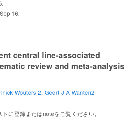
5.
 Sep 16.
ent central line-associated
tematic review and meta-analysis
nnick Wouters
2
,
Geert J A Wanten
2
トに登録またはnoteをご覧ください。