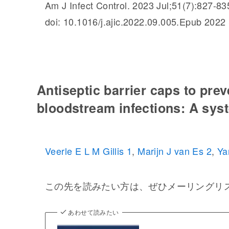
Am J Infect Control. 2023 Jul;51(7):827-83
doi: 10.1016/j.ajic.2022.09.005.Epub 2022
Antiseptic barrier caps to prev
bloodstream infections: A sys
Veerle E L M Gillis
1
,
Marijn J van Es
2
,
Ya
この先を読みたい方は、ぜひメーリングリス
あわせて読みたい