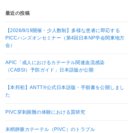
st
e
a
e
最近の投稿
gr
d
a
【2026/9/19開催・少人数制】多様な患者に即応する
PICCハンズオンセミナー（第4回日本NP学会関東地方
m
会）
APIC「成人におけるカテーテル関連血流感染
（CABSI）予防ガイド」日本語版が公開
【本邦初】ANTT®公式日本語版・手順書を公開しまし
た
PIVC穿刺困難の体験における質研究
末梢静脈カテーテル（PIVC）のトラブル