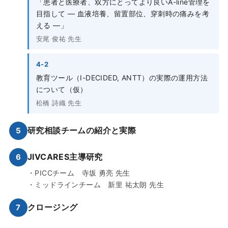
「患者と医療者、双方にとってより良いA-line管理を
目指して ― 血液培養、留置部位、穿刺時の痛みを考
える ―」
安尾 俊祐 先生
4-2
教育ツール（I-DECIDED, ANTT）の実際の運用方法
について（仮）
松橋 詩織 先生
研究相談チームの紹介と実際
5
JIVCARES主導研究
6
・PICCチーム 寺坂 勇亮 先生
・ミッドラインチーム 新里 祐太朗 先生
クロージング
7