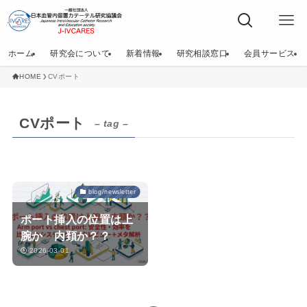
ホーム
研究会について
新着情報
研究相談窓口
会員サービス
HOME
CVポート
CVポート
– tag –
blog/newsletter
ポート挿入の位置は上
腕か 内頚か？？
2026-03-01