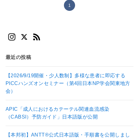
1
In
X
F
st
e
a
e
最近の投稿
gr
d
a
【2026/9/19開催・少人数制】多様な患者に即応する
PICCハンズオンセミナー（第4回日本NP学会関東地方
m
会）
APIC「成人におけるカテーテル関連血流感染
（CABSI）予防ガイド」日本語版が公開
【本邦初】ANTT®公式日本語版・手順書を公開しまし