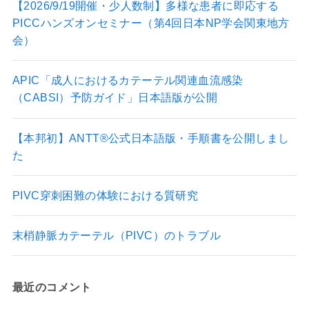
a
【2026/9/19開催・少人数制】多様な患者に即応する
PICCハンズオンセミナー（第4回日本NP学会関東地方
m
会）
APIC「成人におけるカテーテル関連血流感染
（CABSI）予防ガイド」日本語版が公開
【本邦初】ANTT®公式日本語版・手順書を公開しまし
た
PIVC穿刺困難の体験における質研究
末梢静脈カテーテル（PIVC）のトラブル
最近のコメント