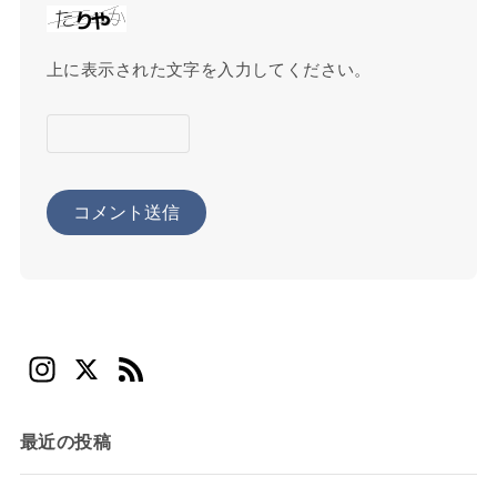
上に表示された文字を入力してください。
In
X
F
st
e
a
e
最近の投稿
gr
d