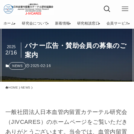
ホーム
研究会について
新着情報
研究相談窓口
会員サービス
バナー広告・賛助会員の募集のご
2025
2/16
案内
2025-02-16
NEWS
HOME
NEWS
一般社団法人日本血管内留置カテーテル研究会
（JIVCARES）のホームページをご覧いただき
ありがとうございます。当会では、血管内留置