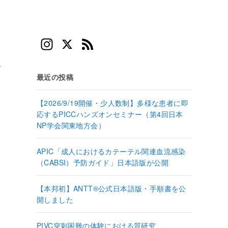
In
X
F
st
e
て
a
e
最近の投稿
gr
d
【2026/9/19開催・少人数制】多様な患者に即
a
応するPICCハンズオンセミナー（第4回日本
m
NP学会関東地方会）
APIC「成人におけるカテーテル関連血流感染
（CABSI）予防ガイド」日本語版が公開
【本邦初】ANTT®公式日本語版・手順書を公
開しました
PIVC穿刺困難の体験における質研究