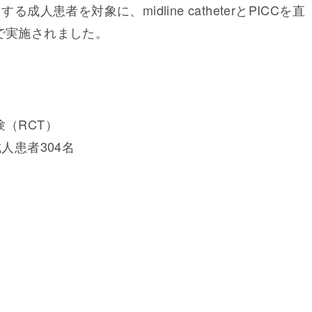
人患者を対象に、midline catheterとPICCを直
で実施されました。
（RCT）
人患者304名