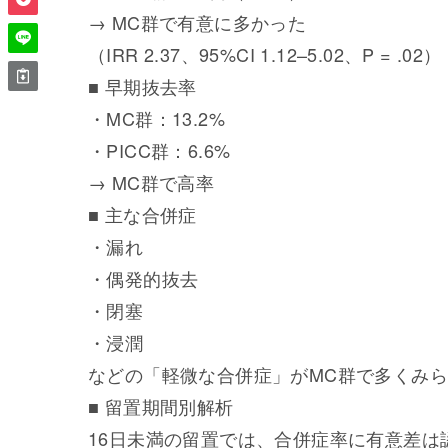
→ MC群で有意に多かった
（IRR 2.37、95%CI 1.12–5.02、P = .02）
■ 早期抜去率
・MC群：13.2%
・PICC群：6.6%
→ MC群で高率
■ 主な合併症
・漏れ
・偶発的抜去
・閉塞
・浸潤
などの「軽微な合併症」がMC群で多くみ
■ 留置期間別解析
16日未満の留置では、合併症率に有意差は