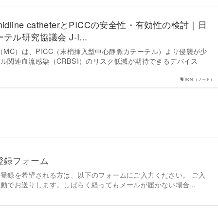
line catheterとPICCの安全性・有効性の検討｜日
ル研究協議会 J-I...
theter（MC）は、PICC（末梢挿入型中心静脈カテーテル）より侵襲が少
ル関連血流感染（CRBSI）のリスク低減が期待できるデバイス
note（ノート）
登録フォーム
登録を希望される方は、以下のフォームにご入力ください。 ご入
動でお送りします。しばらく経ってもメールが届かない場合...