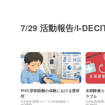
7/29 活動報告/I-DEC
PIVC穿刺困難の体験における質研
末梢静脈カ
究
ラブル
日本血管内留置カテーテル研究協議会 J-
日本血管内留置カ
IVCARES
IVCARES