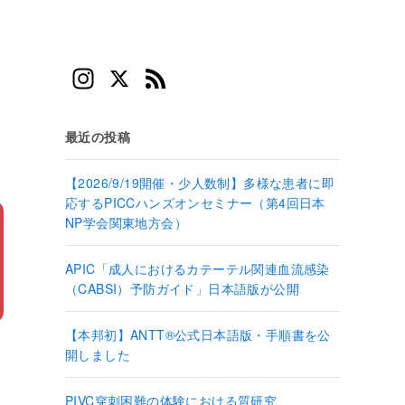
In
X
F
st
e
a
e
最近の投稿
gr
d
【2026/9/19開催・少人数制】多様な患者に即
a
応するPICCハンズオンセミナー（第4回日本
m
NP学会関東地方会）
APIC「成人におけるカテーテル関連血流感染
（CABSI）予防ガイド」日本語版が公開
【本邦初】ANTT®公式日本語版・手順書を公
開しました
PIVC穿刺困難の体験における質研究