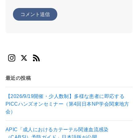
In
X
F
st
e
a
e
最近の投稿
gr
d
a
【2026/9/19開催・少人数制】多様な患者に即応する
PICCハンズオンセミナー（第4回日本NP学会関東地方
m
会）
APIC「成人におけるカテーテル関連血流感染
（CABSI）予防ガイド」日本語版が公開