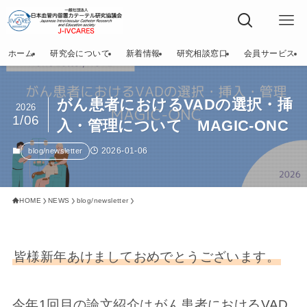
ホーム
研究会について
新着情報
研究相談窓口
会員サービス
がん患者におけるVADの選択・挿
2026
1/06
入・管理について MAGIC-ONC
2026-01-06
blog/newsletter
HOME
NEWS
blog/newsletter
皆様新年あけましておめでとうございます。
今年1回目の論文紹介は
がん患者におけるVAD